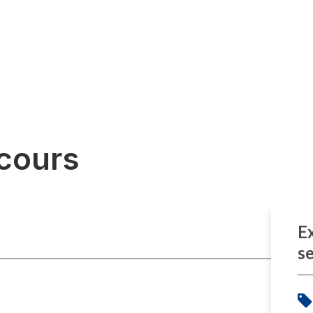
cours
E
s