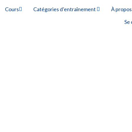
Cours
Catégories d’entraînement
À propos
Se 
 360 USA
la FDA américaine
26
a demande / à l’échelle des étudiants, ensei
de la qualité de la FDA (QMSR) requis pour 
n certificat de compétence de formation cer