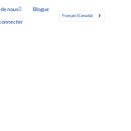
 de nous
Blogue
Français (Canada)
connecter
 21 CFR Partie
gne les
les
tifié. 0,2