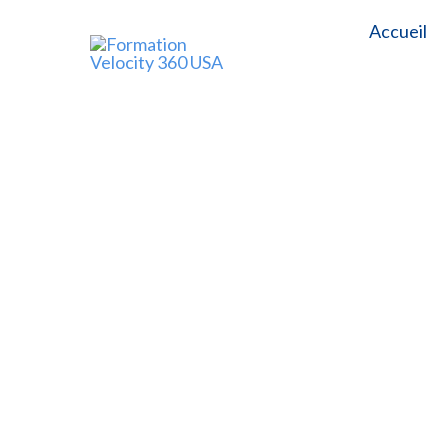
Accueil
Formation Velocity
Exigences de 
820 QMSR 20
Ce cours en ligne de 2 heures, à l
règlements du système de gestion 
dispositifs médicaux et comprend u
CEU. Langue : anglais