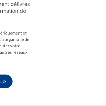
ment délivrés
ormation de
umériquement et
e ou organisme de
jouter votre
d’autres réseaux
$ US