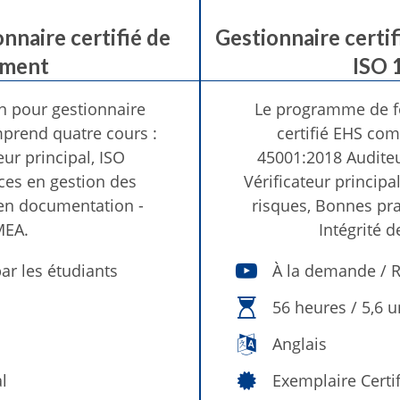
nnaire certifié de
Gestionnaire certi
ement
ISO 
 pour gestionnaire
Le programme de f
mprend quatre cours :
certifié EHS com
ur principal, ISO
45001:2018 Auditeu
ices en gestion des
Vérificateur princip
 en documentation -
risques, Bonnes pr
MEA.
Intégrité 
ar les étudiants
À la demande / R
56 heures / 5,6 
Anglais
l
Exemplaire Certi