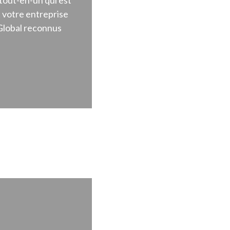
tout-en-un qui est
 votre entreprise
 Global reconnus