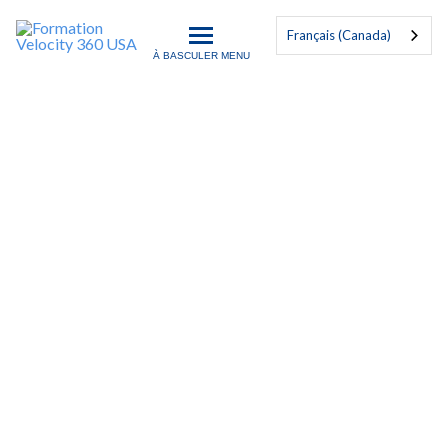
Français (Canada)
À BASCULER MENU
Formation Velocity 360 US
ISO 9001:2015
Vérificateur interne
This 24-hour On Demand training course
teaches a detailed understanding and
concepts of the requirements of the ISO
9001:2015 Quality Management System
standard and the principles and practices of
leading management systems audits in
accordance with ISO 19011:2026 Guidelines