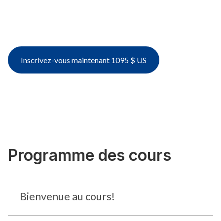
for Auditing Management Systems. Includes
a certified training Certificate of Competence.
2.4 CEUs. Language: English.
Inscrivez-vous maintenant 1095 $ US
Programme des cours
Bienvenue au cours!